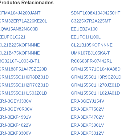
Produtos Relacionados
CFMA104J4200JANT
SDNT1608X104J4250HT
GRM32ER71A226KE20L
C3225X7R2A225MT
LQW15AN82NG00D
EEUEB2V100
EEUFC1C221
EEUFC1H100L
CL21B225KOFNNNE
CL21B105KOFNNNE
CL21B475KOFNNNE
UMK107BJ105KA-T
RG3216P-1003-B-T1
RC0603FR-07442RL
GRM188F51A475ZE20D
GRM155R71C104KA88D
GRM1555C1H6R8DZ01D
GRM1555C1H3R9CZ01D
GRM1555C1H2R7CZ01D
GRM1555C1H270JZ01D
GRM1555C1H150JZ01D
GRM1555C1H102JA01D
ERJ-3GEYJ330V
ERJ-3GEYJ154V
ERJ-3GEY0R00V
ERJ-3EKF7502V
ERJ-3EKF4991V
ERJ-3EKF4702V
ERJ-3EKF4022V
ERJ-3EKF3901V
ERJ-3EKF3300V
ERJ-3EKF3012V