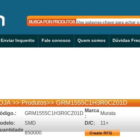
Enviar Inquerito
Fale conosco
Quem somos
Dúvidas Fre
OJA
>>
Produtos
>>
GRM1555C1H3R0CZ01D
Marca
ódigo.:
GRM1555C1H3R0CZ01D
Murata
:
odelo:
SMD
D/C:
11+
uantidade
850000