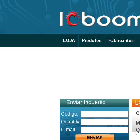
LOJA
Produtos
Fabricantes
Enviar Inquérito
L
C
Código.
Quantity
M
E-mail
Q
: