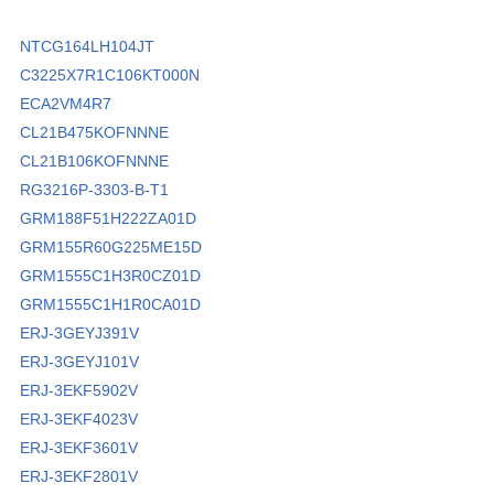
NTCG164LH104JT
C3225X7R1C106KT000N
ECA2VM4R7
CL21B475KOFNNNE
CL21B106KOFNNNE
RG3216P-3303-B-T1
GRM188F51H222ZA01D
GRM155R60G225ME15D
GRM1555C1H3R0CZ01D
GRM1555C1H1R0CA01D
ERJ-3GEYJ391V
ERJ-3GEYJ101V
ERJ-3EKF5902V
ERJ-3EKF4023V
ERJ-3EKF3601V
ERJ-3EKF2801V