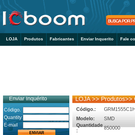
LOJA
Produtos
Fabricantes
Enviar Inquerito
Fale c
Enviar Inquérito
LOJA
>>
Produtos
>>
Código.:
GRM1555C1
Código.
Quantity
Modelo:
SMD
E-mail
Quantidade
850000
: