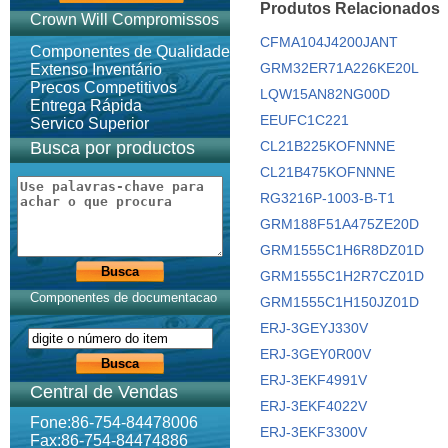
Produtos Relacionados
Crown Will Compromissos
CFMA104J4200JANT
Componentes de Qualidade
GRM32ER71A226KE20L
Extenso Inventário
Precos Competitivos
LQW15AN82NG00D
Entrega Rápida
EEUFC1C221
Servico Superior
Busca por productos
CL21B225KOFNNNE
CL21B475KOFNNNE
RG3216P-1003-B-T1
GRM188F51A475ZE20D
GRM1555C1H6R8DZ01D
GRM1555C1H2R7CZ01D
Componentes de documentacao
GRM1555C1H150JZ01D
ERJ-3GEYJ330V
ERJ-3GEY0R00V
ERJ-3EKF4991V
Central de Vendas
ERJ-3EKF4022V
Fone:86-754-84478006
ERJ-3EKF3300V
Fax:86-754-84474886