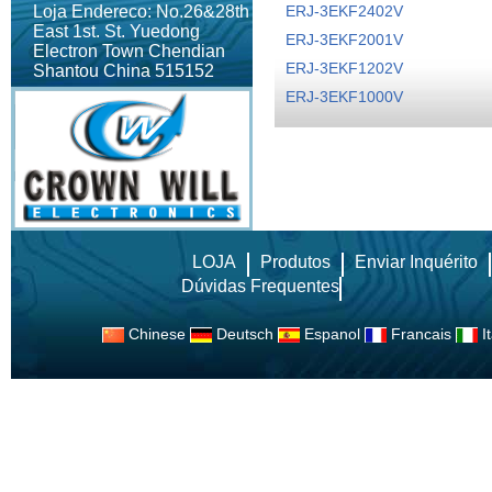
Loja Endereco: No.26&28th
ERJ-3EKF2402V
East 1st. St. Yuedong
ERJ-3EKF2001V
Electron Town Chendian
ERJ-3EKF1202V
Shantou China 515152
ERJ-3EKF1000V
LOJA
Produtos
Enviar Inquérito
Dúvidas Frequentes
Chinese
Deutsch
Espanol
Francais
It