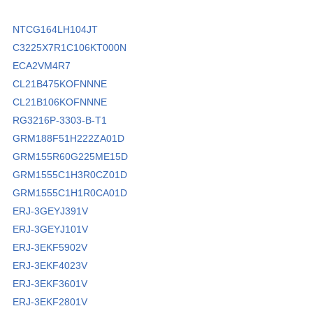
NTCG164LH104JT
C3225X7R1C106KT000N
ECA2VM4R7
CL21B475KOFNNNE
CL21B106KOFNNNE
RG3216P-3303-B-T1
GRM188F51H222ZA01D
GRM155R60G225ME15D
GRM1555C1H3R0CZ01D
GRM1555C1H1R0CA01D
ERJ-3GEYJ391V
ERJ-3GEYJ101V
ERJ-3EKF5902V
ERJ-3EKF4023V
ERJ-3EKF3601V
ERJ-3EKF2801V