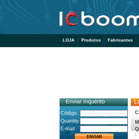
LOJA
Produtos
Fabricantes
Enviar Inquérito
L
C
Código.
Quantity
M
E-mail
Q
: