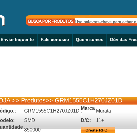
Enviar Inquerito
Fale conosco
Quem somos
Dúvidas Fre
OJA
>>
Produtos
>>
GRM1555C1H270JZ01D
Marca
ódigo.:
GRM1555C1H270JZ01D
Murata
:
odelo:
SMD
D/C:
11+
uantidade
850000