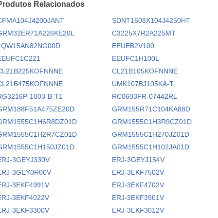
Produtos Relacionados
CFMA104J4200JANT
SDNT1608X104J4250HT
GRM32ER71A226KE20L
C3225X7R2A225MT
LQW15AN82NG00D
EEUEB2V100
EEUFC1C221
EEUFC1H100L
CL21B225KOFNNNE
CL21B105KOFNNNE
CL21B475KOFNNNE
UMK107BJ105KA-T
RG3216P-1003-B-T1
RC0603FR-07442RL
GRM188F51A475ZE20D
GRM155R71C104KA88D
GRM1555C1H6R8DZ01D
GRM1555C1H3R9CZ01D
GRM1555C1H2R7CZ01D
GRM1555C1H270JZ01D
GRM1555C1H150JZ01D
GRM1555C1H102JA01D
ERJ-3GEYJ330V
ERJ-3GEYJ154V
ERJ-3GEY0R00V
ERJ-3EKF7502V
ERJ-3EKF4991V
ERJ-3EKF4702V
ERJ-3EKF4022V
ERJ-3EKF3901V
ERJ-3EKF3300V
ERJ-3EKF3012V